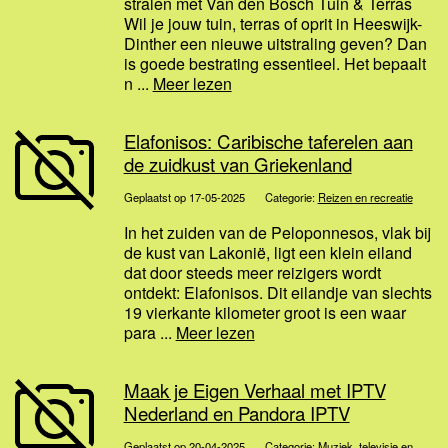
stralen met Van den Bosch Tuin & Terras
Wil je jouw tuin, terras of oprit in Heeswijk-
Dinther een nieuwe uitstraling geven? Dan
is goede bestrating essentieel. Het bepaalt
n ...
Meer lezen
Elafonisos: Caribische taferelen aan
de zuidkust van Griekenland
Geplaatst op 17-05-2025
Categorie:
Reizen en recreatie
In het zuiden van de Peloponnesos, vlak bij
de kust van Lakonië, ligt een klein eiland
dat door steeds meer reizigers wordt
ontdekt: Elafonisos. Dit eilandje van slechts
19 vierkante kilometer groot is een waar
para ...
Meer lezen
Maak je Eigen Verhaal met IPTV
Nederland en Pandora IPTV
Geplaatst op 20-04-2025
Categorie:
Muziek, televisie en